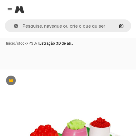
Magnific
Close menu
Pesqui
Início
/
stock
/
PSD
/
Ilustração 3D de ali…
Premium