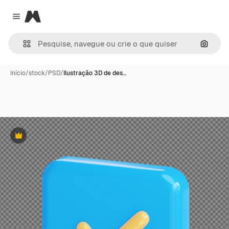
Magnific
Close menu
Pesqui
Início
/
stock
/
PSD
/
Ilustração 3D de des…
Premium