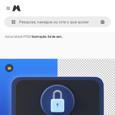
Magnific
Close menu
Pesqui
Início
/
stock
/
PSD
/
Ilustração 3d de sen…
Premium