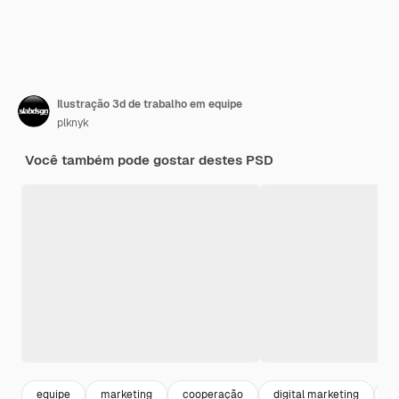
Ilustração 3d de trabalho em equipe
plknyk
Você também pode gostar destes PSD
equipe
marketing
cooperação
digital marketing
b