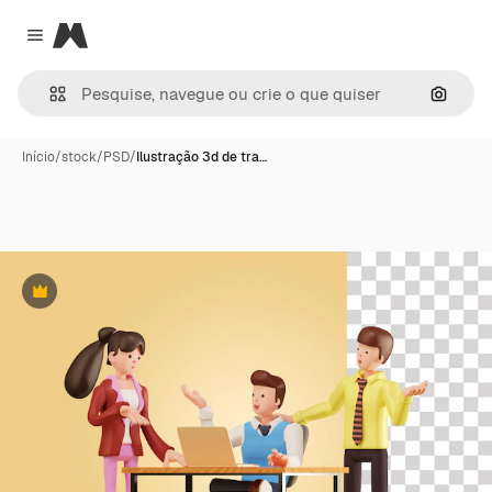
Magnific
Close menu
Pesqui
Início
/
stock
/
PSD
/
Ilustração 3d de tra…
Premium