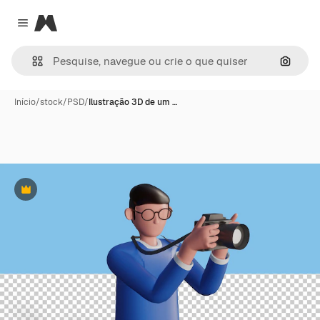
Magnific
Close menu
Pesqui
Início
/
stock
/
PSD
/
Ilustração 3D de um …
Premium