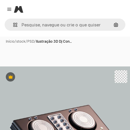
Magnific
Close menu
Pesqui
Início
/
stock
/
PSD
/
Ilustração 3D Dj Con…
Premium