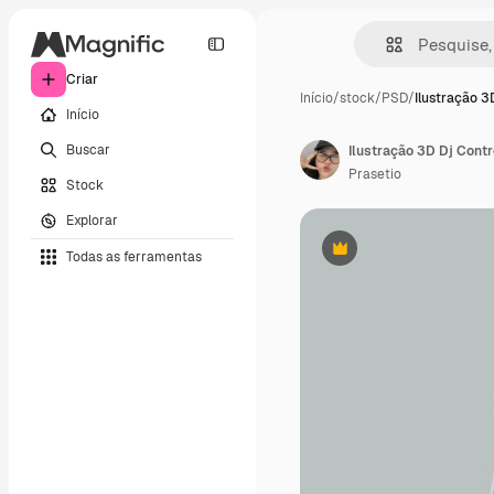
Criar
Início
/
stock
/
PSD
/
Ilustração 3
Início
Buscar
Ilustração 3D Dj Contr
Prasetio
Stock
Explorar
Todas as ferramentas
Premium