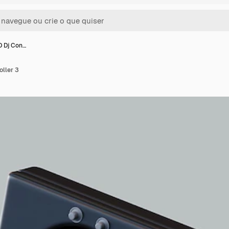
D Dj Con…
oller 3