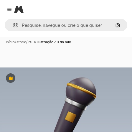
Magnific
Close menu
Pesqui
Início
/
stock
/
PSD
/
Ilustração 3D do mic…
Premium