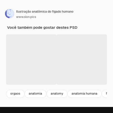
Ilustração anatômica do fígado humano
www.slon.pics
Você também pode gostar destes PSD
orgaos
anatomia
anatomy
anatomia humana
figa