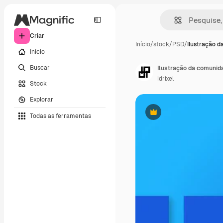
Criar
Início
/
stock
/
PSD
/
Ilustração d
Início
Buscar
Ilustração da comunid
idrixel
Stock
Explorar
Todas as ferramentas
Premium