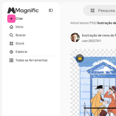
Criar
Início
/
stock
/
PSD
/
Ilustração d
Início
Buscar
Ilustração de cena de 
user28227411
Stock
Explorar
Todas as ferramentas
Premium