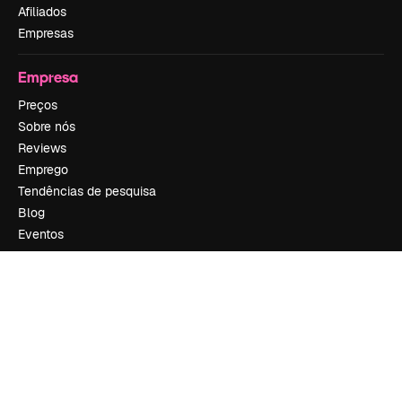
Afiliados
Empresas
Empresa
Preços
Sobre nós
Reviews
Emprego
Tendências de pesquisa
Blog
Eventos
Slidesgo
Vender conteúdo
Sala de imprensa
Procurando por magnific.ai?
Siga-nos
Suporte ao cliente