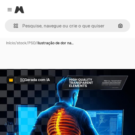
Magnific
Close menu
Pesqui
Início
/
stock
/
PSD
/
Ilustração de dor na…
Gerada com IA
Premium