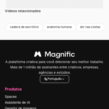
Vídeos relacionados
Premium
Premium
Gerado por IA
Premium
Premium
Gerado por 
cadeira de escritório
anatomia humana
dor nas costas
A plataforma criativa para você direcionar seu melhor trabalho.
Mais de 1 milhão de assinantes entre criativos, empresas,
agências e estúdios.
Português
Produtos
Spaces
Assistente de IA
Gerador de imagens