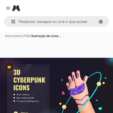
Magnific
Close menu
Pesqui
Início
/
stock
/
PSD
/
Ilustração de ícone …
Premium