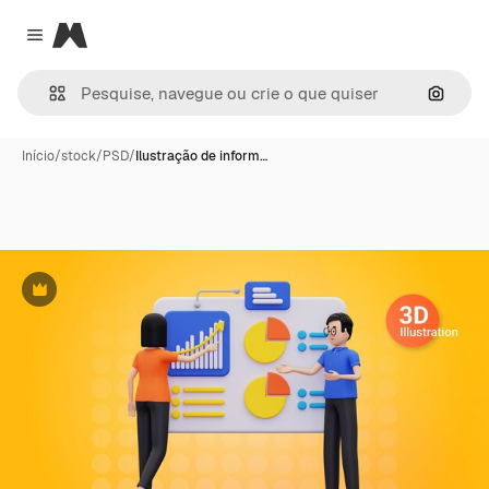
Magnific
Close menu
Pesqui
Início
/
stock
/
PSD
/
Ilustração de inform…
Premium