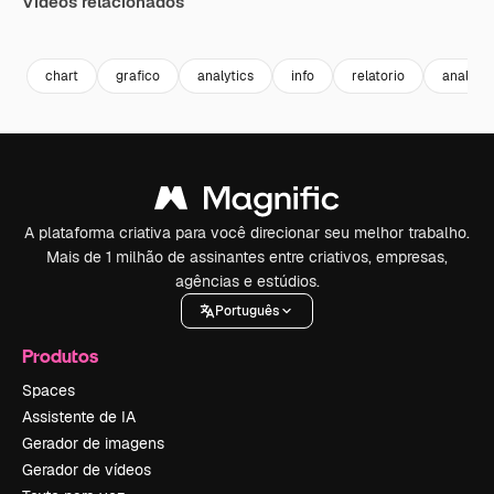
Vídeos relacionados
Premium
Premium
Premium
Premium
chart
grafico
analytics
info
relatorio
analise
A plataforma criativa para você direcionar seu melhor trabalho.
Mais de 1 milhão de assinantes entre criativos, empresas,
agências e estúdios.
Português
Produtos
Spaces
Assistente de IA
Gerador de imagens
Gerador de vídeos