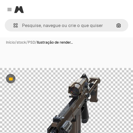
Magnific
Close menu
Pesqui
Início
/
stock
/
PSD
/
Ilustração de render…
Premium