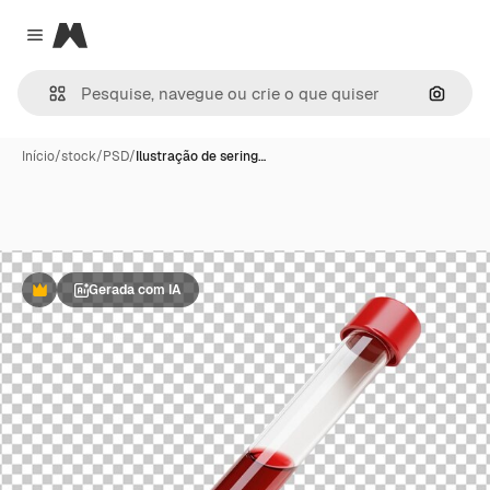
Magnific
Close menu
Pesqui
Início
/
stock
/
PSD
/
Ilustração de sering…
Gerada com IA
Premium