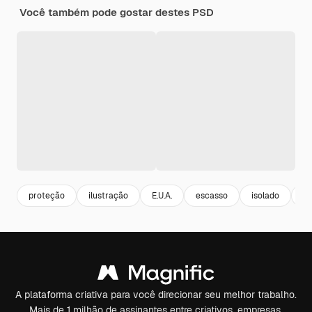
Você também pode gostar destes PSD
proteção
ilustração
E.U.A.
escasso
isolado
co
A plataforma criativa para você direcionar seu melhor trabalho.
Mais de 1 milhão de assinantes entre criativos, empresas,