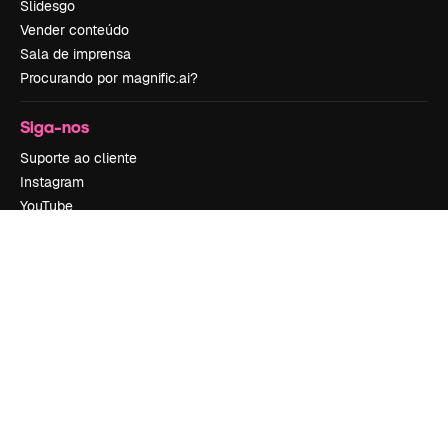
Slidesgo
Vender conteúdo
Sala de imprensa
Procurando por magnific.ai?
Siga-nos
Suporte ao cliente
Instagram
YouTube
LinkedIn
TikTok
Discord
X
Reddit
Copyright © 2010-
2026
Freepik Company S.L.U.
Todos os direitos
reservados
.