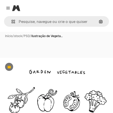
Magnific
Close menu
Pesqui
Início
/
stock
/
PSD
/
Ilustração de Vegeta…
Premium