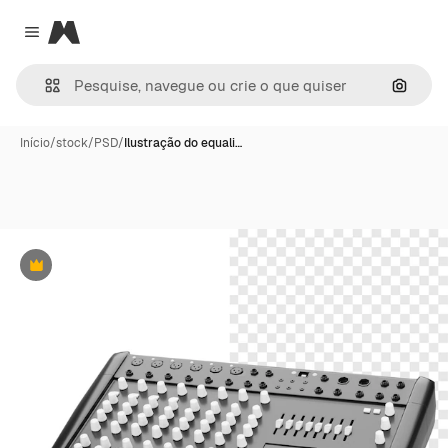
Magnific
Close menu
Pesqui
Início
/
stock
/
PSD
/
Ilustração do equali…
Premium