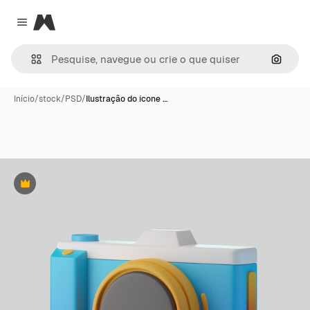
Magnific
Close menu
Pesqui
Início
/
stock
/
PSD
/
Ilustração do ícone …
Premium