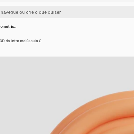
eométric…
 3D da letra maiúscula C