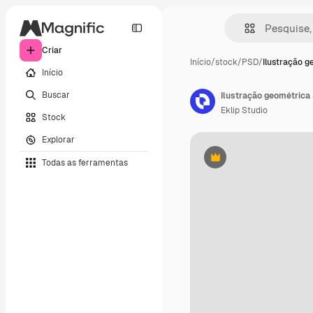
Criar
Início
/
stock
/
PSD
/
Ilustração g
Início
Buscar
Ilustração geométrica
Eklip Studio
Stock
Explorar
Todas as ferramentas
Premium