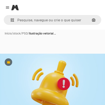
Magnific
Close menu
Pesqui
Início
/
stock
/
PSD
/
Ilustração vetorial …
Premium