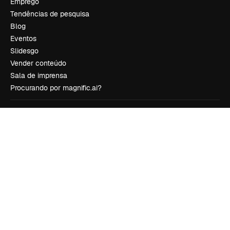
Emprego
Tendências de pesquisa
Blog
Eventos
Slidesgo
Vender conteúdo
Sala de imprensa
Procurando por magnific.ai?
Siga-nos
Suporte ao cliente
Instagram
YouTube
LinkedIn
TikTok
Discord
X
Reddit