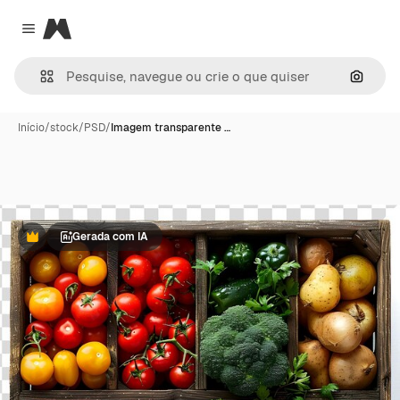
Magnific
Close menu
Pesqui
Início
/
stock
/
PSD
/
Imagem transparente …
Gerada com IA
Premium