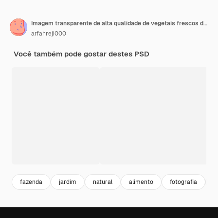
Imagem transparente de alta qualidade de vegetais frescos dispostos em caixas de madeira
arfahreji000
Você também pode gostar destes PSD
fazenda
jardim
natural
alimento
fotografia
f