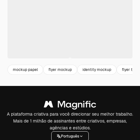
mockup papel
flyer mockup
identity mockup
flyer temp
A plataforma criativa para você direcionar seu melhor trabalho.
Mais de 1 milhão de assinantes entre criativos, empresas,
agências e estúdios.
Português