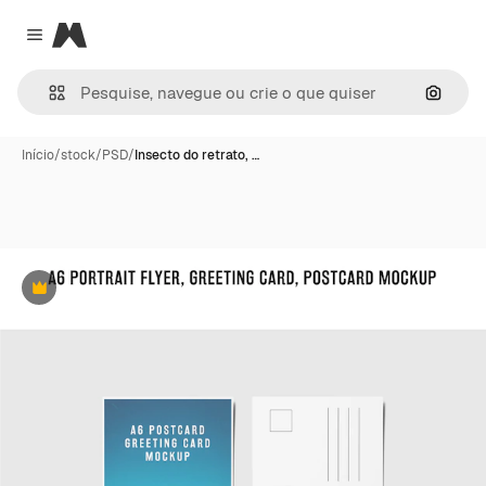
Magnific
Close menu
Pesqui
Início
/
stock
/
PSD
/
Insecto do retrato, …
Premium