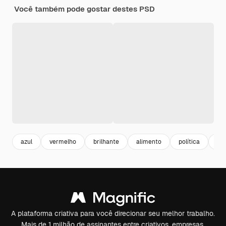
Você também pode gostar destes PSD
azul
vermelho
brilhante
alimento
política
sí
A plataforma criativa para você direcionar seu melhor trabalho.
Mais de 1 milhão de assinantes entre criativos, empresas,