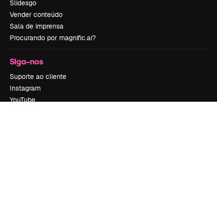
Slidesgo
Vender conteúdo
Sala de imprensa
Procurando por magnific.ai?
Siga-nos
Suporte ao cliente
Instagram
YouTube
LinkedIn
TikTok
Discord
X
Reddit
Copyright © 2010-
2026
Freepik Company S.L.U.
Todos os direitos
reservados
.