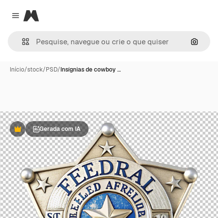
Magnific
Close menu
Pesqui
Início
/
stock
/
PSD
/
Insígnias de cowboy …
Gerada com IA
Premium