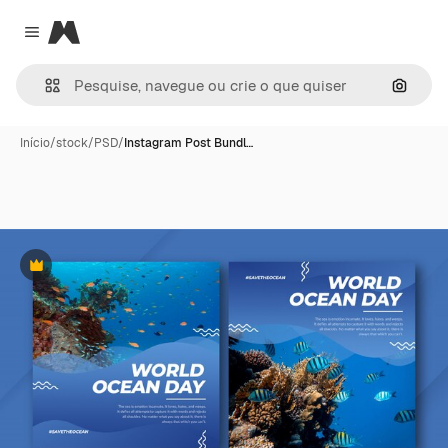
Magnific
Close menu
Pesqui
Início
/
stock
/
PSD
/
Instagram Post Bundl…
Premium