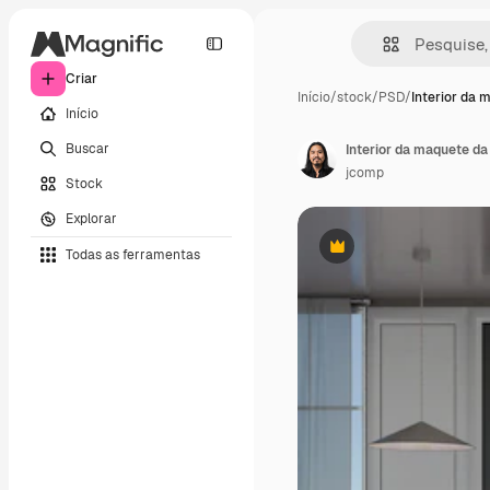
Criar
Início
/
stock
/
PSD
/
Interior da 
Início
Buscar
Interior da maquete d
jcomp
Stock
Explorar
Todas as ferramentas
Premium