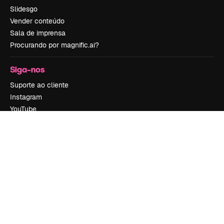
Slidesgo
Vender conteúdo
Sala de imprensa
Procurando por magnific.ai?
Siga-nos
Suporte ao cliente
Instagram
YouTube
LinkedIn
TikTok
Discord
X
Reddit
Copyright © 2010-
2026
Freepik Company S.L.U.
Todos os direitos
reservados
.