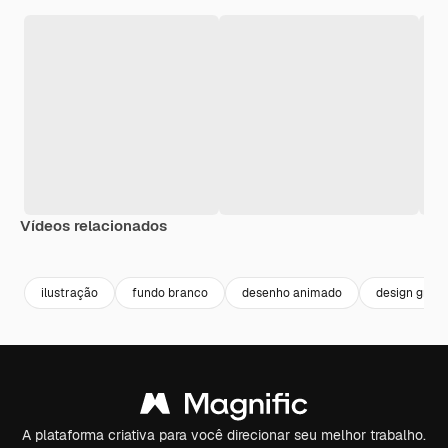
Vídeos relacionados
Premium
Premium
Premium
Premium
ilustração
fundo branco
desenho animado
design gráfi
A plataforma criativa para você direcionar seu melhor trabalho.