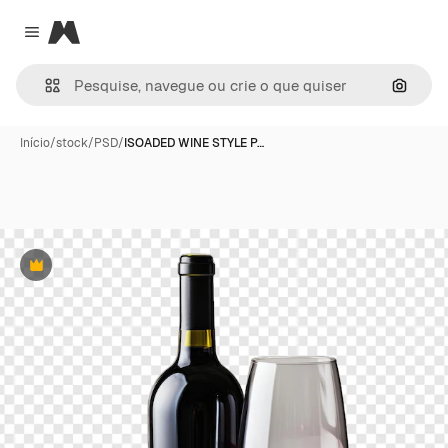
Magnific
Close menu
Pesqui
Início
/
stock
/
PSD
/
ISOADED WINE STYLE P…
Premium