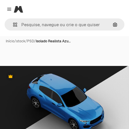
Magnific
Close menu
Pesqui
Início
/
stock
/
PSD
/
Isolado Realista Azu…
Premium