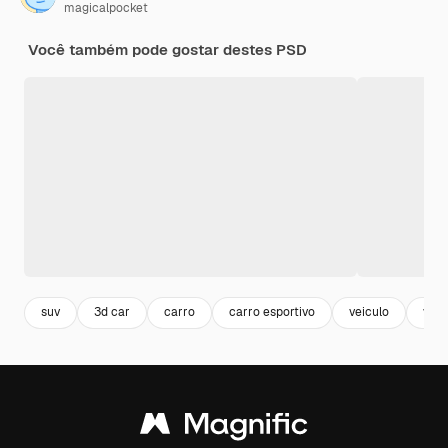
magicalpocket
Você também pode gostar destes PSD
suv
3d car
carro
carro esportivo
veiculo
vehi