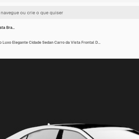
ista Bra…
Isolado Realista Branco Luxo Elegante Cidade Sedan Carro da Vista Frontal Direita