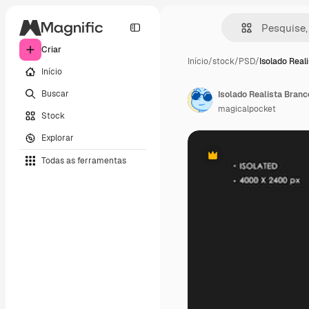
Criar
Início
/
stock
/
PSD
/
Isolado Real
Início
Buscar
magicalpocket
Stock
Explorar
Todas as ferramentas
Premium