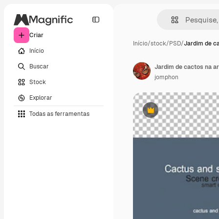
Criar
Início
/
stock
/
PSD
/
Jardim de ca
Início
Buscar
Jardim de cactos na a
jomphon
Stock
Explorar
Todas as ferramentas
Premium