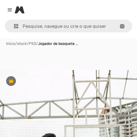
Magnific
Close menu
Pesqui
Início
/
stock
/
PSD
/
Jogador de basquete …
Premium