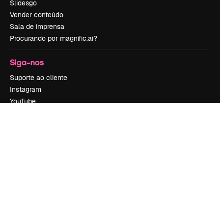
Slidesgo
Vender conteúdo
Sala de imprensa
Procurando por magnific.ai?
Siga-nos
Suporte ao cliente
Instagram
YouTube
LinkedIn
TikTok
Discord
X
Reddit
Copyright © 2010-
2026
Freepik Company S.L.U.
Todos os direitos
reservados
.