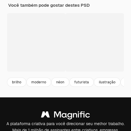
Você também pode gostar destes PSD
brilho
moderno
néon
futurista
ilustração
ret
A plataforma criativa para você direcionar seu melhor trabalho.
Mais de 1 milhão de assinantes entre criativos, empresas,