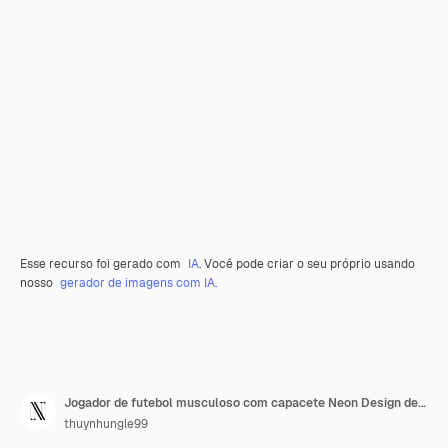
Esse recurso foi gerado com
IA
. Você pode criar o seu próprio usando
nosso
gerador de imagens com IA.
Jogador de futebol musculoso com capacete Neon Design de arte dinâmico com verde intenso e ouro misturado Co
thuynhungle99