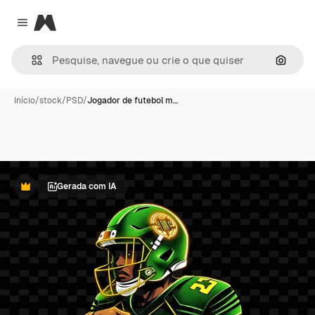
Magnific
Close menu
Pesqui
Início
/
stock
/
PSD
/
Jogador de futebol m…
Gerada com IA
Premium