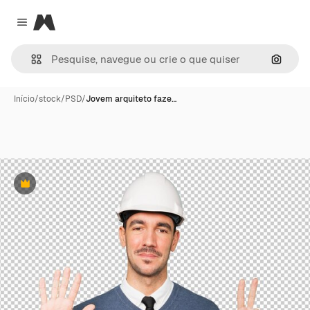
Magnific
Close menu
Pesqui
Início
/
stock
/
PSD
/
Jovem arquiteto faze…
Premium