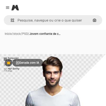
Magnific
Close menu
Pesqui
Início
/
stock
/
PSD
/
Jovem confiante de c…
Gerada com IA
Premium