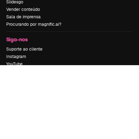
Slidesgo
Vender conteúdo
Sala de imprensa
Procurando por magnific.ai?
Siga-nos
Suporte ao cliente
Instagram
YouTube
LinkedIn
TikTok
Discord
X
Reddit
Copyright © 2010-
2026
Freepik Company S.L.U.
Todos os direitos
reservados
.