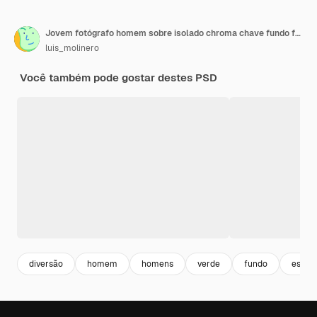
Jovem fotógrafo homem sobre isolado chroma chave fundo feliz e sorridente
luis_molinero
Você também pode gostar destes PSD
diversão
homem
homens
verde
fundo
estilo