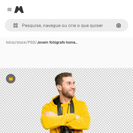
Magnific
Close menu
Pesqui
Início
/
stock
/
PSD
/
Jovem fotógrafo home…
Premium