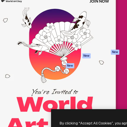
iativa para você direcionar
Spaces
Academy
alho. Mais de 1 milhão de
Assistente de IA
Documentação
e criativos, empresas,
Gerador de
Atendimento
dios.
imagens
Termos e
Gerador de vídeos
condições
Texto para voz
Política de
privacidade
Conteúdo de stock
Originais
MCP para
New
New
Claude/ChatGPT
Política de cooki
Agentes
Central de
New
confiabilidade
API
Afiliados
App móvel
Empresas
Todas as
ferramentas
-
2026
Freepik Company S.L.U.
Todos os direitos reservados
.
By clicking “Accept All Cookies”, you ag