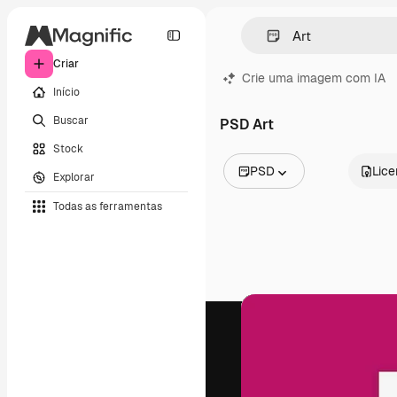
Criar
Crie uma imagem com IA
Início
Buscar
PSD Art
Stock
PSD
Lic
Explorar
Todas as imagens
Todas as ferramentas
Vetores
Ilustrações
Fotos
PSD
Modelos
Mockups
Vídeos
Clipes de vídeo
Animações
Modelos de vídeos
Ícones
Modelos 3D
Fontes