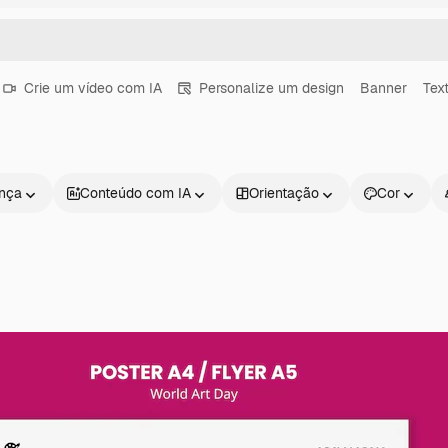
Crie um vídeo com IA
Personalize um design
Banner
Tex
ença
Conteúdo com IA
Orientação
Cor
Produtos
Começar