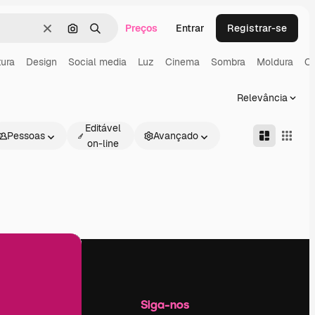
Preços
Entrar
Registrar-se
Limpar
Pesquisar por imagem
Buscar
tura
Design
Social media
Luz
Cinema
Sombra
Moldura
Ca
Relevância
Editável
Pessoas
Avançado
on-line
Empresa
Siga-nos