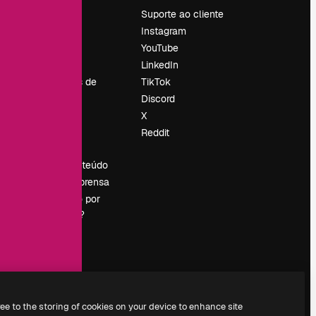
Preços
Suporte ao cliente
Sobre nós
Instagram
Reviews
YouTube
Emprego
LinkedIn
Tendências de
TikTok
pesquisa
Discord
Blog
X
Eventos
Reddit
es
Slidesgo
Vender conteúdo
Sala de imprensa
Procurando por
magnific.ai?
ree to the storing of cookies on your device to enhance site