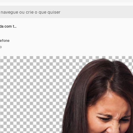
ada com t…
lefone
o