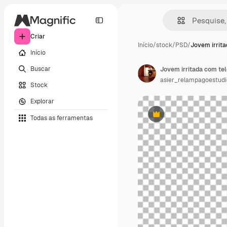
Criar
Início
/
stock
/
PSD
/
Jovem irrit
Início
Buscar
Jovem irritada com te
asier_relampagoestudi
Stock
Explorar
Todas as ferramentas
Premium