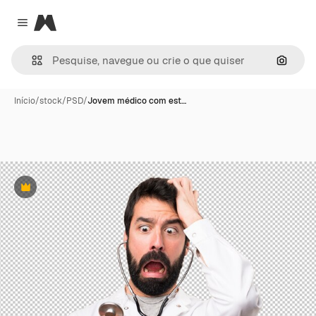
Magnific
Close menu
Pesqui
Início
/
stock
/
PSD
/
Jovem médico com est…
Premium