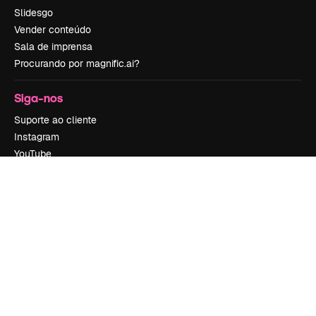
Slidesgo
Vender conteúdo
Sala de imprensa
Procurando por magnific.ai?
Siga-nos
Suporte ao cliente
Instagram
YouTube
LinkedIn
TikTok
Discord
X
Reddit
Copyright © 2010-
2026
Freepik Company S.L.U.
Todos os direitos
reservados
.