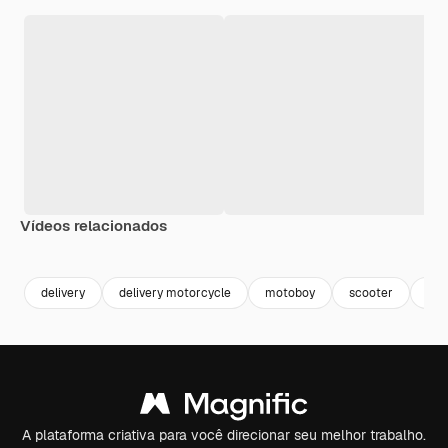
Vídeos relacionados
Premium
Premium
Premium
Premium
delivery
delivery motorcycle
motoboy
scooter
ent
A plataforma criativa para você direcionar seu melhor trabalho.