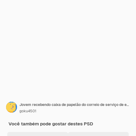
Jovem recebendo caixa de papelão do correio de serviço de entrega Conceito de comércio eletrônico Compras on-line e serviço de entrega em design de aplicativo de página da Web de aplicativo móvel renderização em 3d
goku4501
Você também pode gostar destes PSD