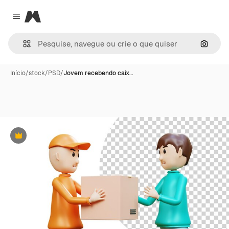
Magnific
Close menu
Pesqui
Início
/
stock
/
PSD
/
Jovem recebendo caix…
Premium