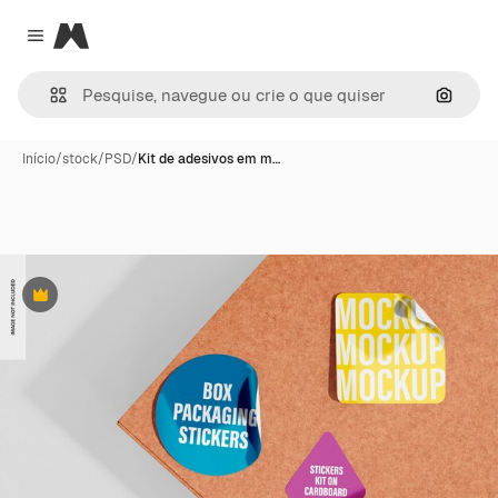
Magnific
Close menu
Pesqui
Início
/
stock
/
PSD
/
Kit de adesivos em m…
Premium