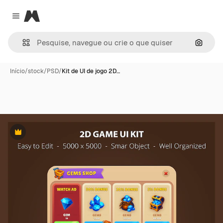
Magnific
Close menu
Pesqui
Início
/
stock
/
PSD
/
Kit de UI de jogo 2D…
Premium