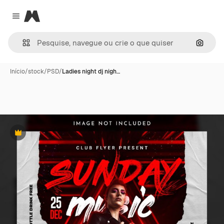
Magnific
Close menu
Pesqui
Início
/
stock
/
PSD
/
Ladies night dj nigh…
Premium