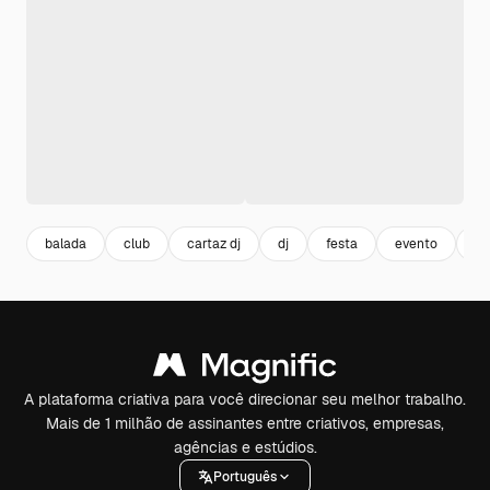
balada
club
cartaz dj
dj
festa
evento
ca
A plataforma criativa para você direcionar seu melhor trabalho.
Mais de 1 milhão de assinantes entre criativos, empresas,
agências e estúdios.
Português