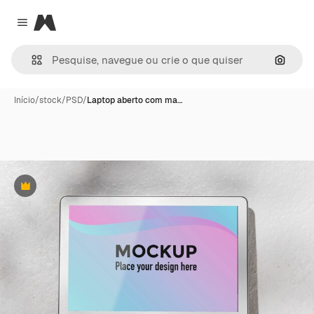
Magnific
Close menu
Pesqui
Início
/
stock
/
PSD
/
Laptop aberto com ma…
Premium