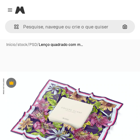
Magnific
Close menu
Pesqui
Início
/
stock
/
PSD
/
Lenço quadrado com m…
Premium