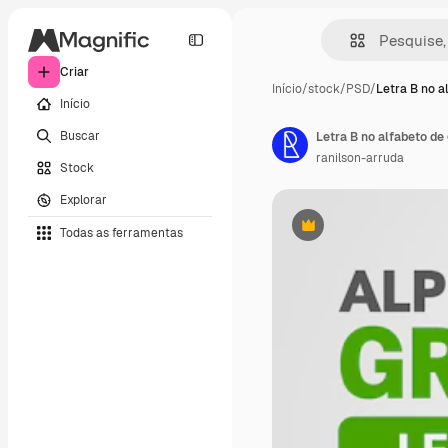
Criar
Início
/
stock
/
PSD
/
Letra B no a
Início
Buscar
Letra B no alfabeto de
ranilson-arruda
Stock
Explorar
Todas as ferramentas
Premium