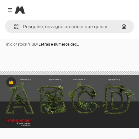
Magnific
Close menu
Pesqui
Início
/
stock
/
PSD
/
Letras e números dec…
Premium