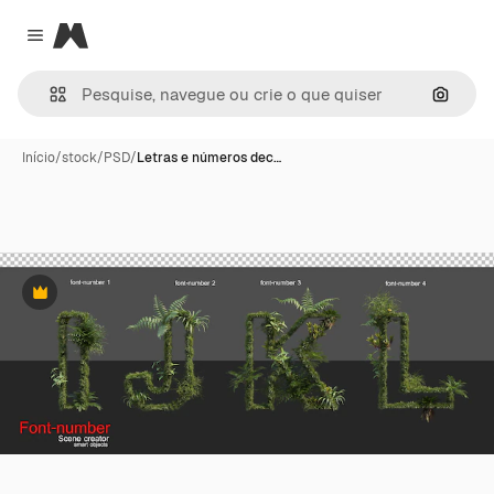
Magnific
Close menu
Pesqui
Início
/
stock
/
PSD
/
Letras e números dec…
Premium