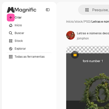
Criar
Início
/
stock
/
PSD
/
Letras e nú
Início
Buscar
Letras e números deco
jomphon
Stock
Explorar
Todas as ferramentas
Premium