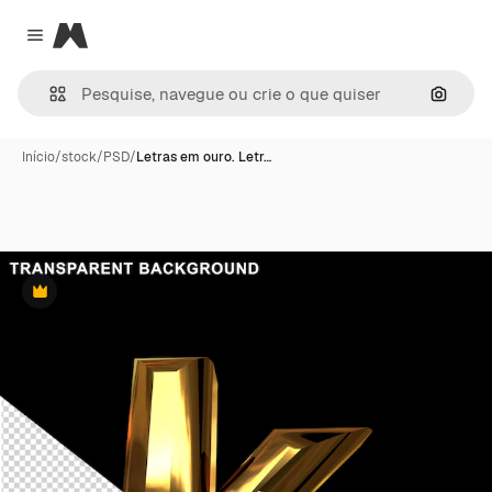
Magnific
Close menu
Pesqui
Início
/
stock
/
PSD
/
Letras em ouro. Letr…
Premium