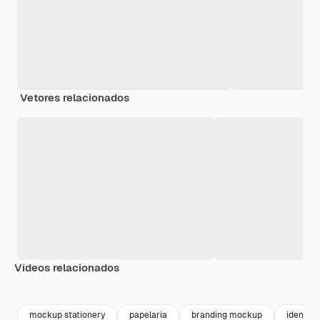
Vetores relacionados
Vídeos relacionados
Premium
Premium
Premium
Premium
mockup stationery
papelaria
branding mockup
identit