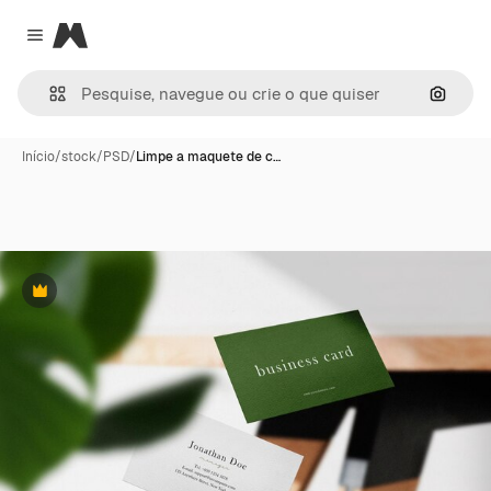
Magnific
Close menu
Pesqui
Início
/
stock
/
PSD
/
Limpe a maquete de c…
Premium